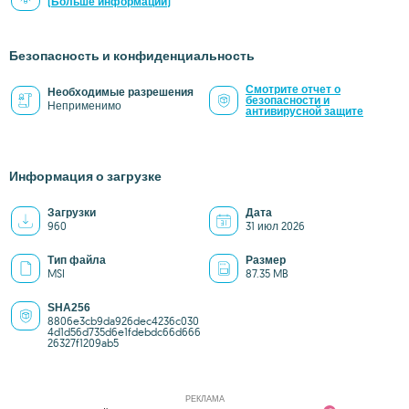
(Больше информации)
Безопасность и конфиденциальность
Смотрите отчет о
Необходимые разрешения
безопасности и
Неприменимо
антивирусной защите
Информация о загрузке
Загрузки
Дата
960
31 июл 2026
Тип файла
Размер
MSI
87.35 MB
SHA256
8806e3cb9da926dec4236c030
4d1d56d735d6e1fdebdc66d666
26327f1209ab5
РЕКЛАМА