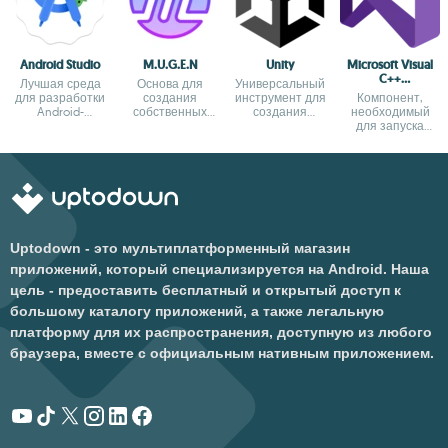
Android Studio
M.U.G.E.N
Unity
Microsoft Visual
C++
Лучшая среда
Основа для
Универсальный
Redistributable
для разработки
создания
инструмент для
Компонент,
Android-
собственных
создания
необходимый
приложений
боевых игр
видеоигр
для запуска
приложений
Visual C++
Uptodown - это мультиплатформенный магазин
приложений, который специализируется на Android. Наша
цель - предоставить бесплатный и открытый доступ к
большому каталогу приложений, а также легальную
платформу для их распространения, доступную из любого
браузера, вместе с официальным нативным приложением.