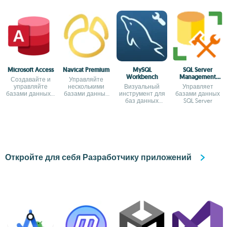
Microsoft Access
Navicat Premium
MySQL
SQL Server
Workbench
Management
Создавайте и
Управляйте
Studio (SSMS)
управляйте
несколькими
Визуальный
Управляет
базами данных в
базами данных
инструмент для
базами данных
Windows
одновременно
баз данных
SQL Server
MySQL
Откройте для себя Разработчику приложений