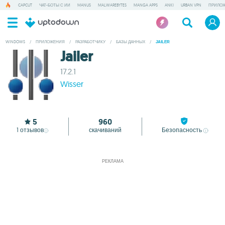
CAPCUT
ЧАТ-БОТЫ С ИИ
MANUS
MALWAREBYTES
MANGA APPS
ANKI
URBAN VPN
ПРИЛОЖ
WINDOWS
/
ПРИЛОЖЕНИЯ
/
РАЗРАБОТЧИКУ
/
БАЗЫ ДАННЫХ
/
JAILER
Jailer
17.2.1
Wisser
5
960
1
отзывов
скачиваний
Безопасность
РЕКЛАМА